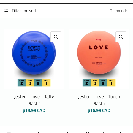
Filter and sort
2 products
QUICK VIEW
QUI
Jester - Love - Taffy
Jester - Love - Touch
Plastic
Plastic
$18.99 CAD
$16.99 CAD