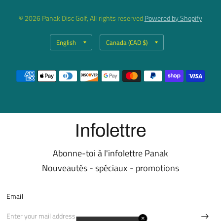
© 2026 Panak Disc Golf, All rights reserved
Powered by Shopify
Update
Update
country/region
country/region
Infolettre
Abonne-toi à l'infolettre Panak
Nouveautés - spéciaux - promotions
Email
✕