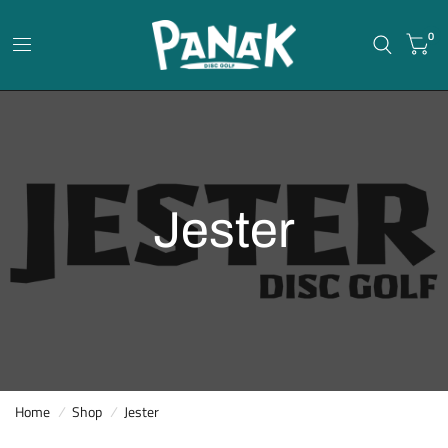
0
Jester
Home
/
Shop
/
Jester