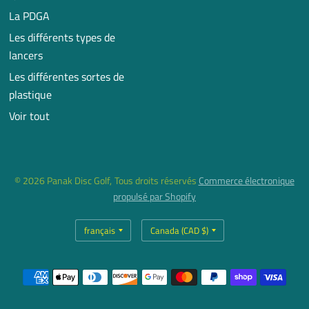
La PDGA
Les différents types de
lancers
Les différentes sortes de
plastique
Voir tout
© 2026 Panak Disc Golf, Tous droits réservés
Commerce électronique
propulsé par Shopify
Mettre
Mettre
à
à
jour
jour
le
le
pays/la
pays/la
région
région