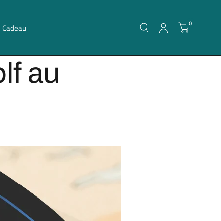
0
e Cadeau
lf au