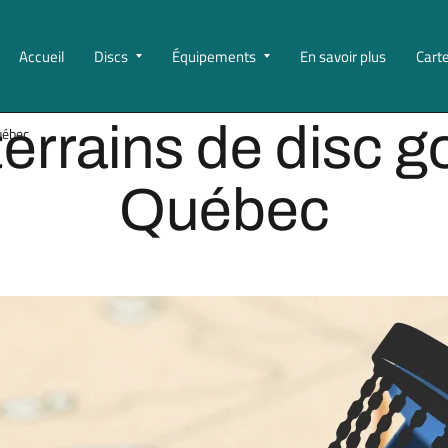
Accueil
Discs
Équipements
En savoir plus
Cart
terrains de disc go
Québec
Québec