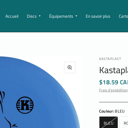
Accueil
Discs
Équipements
En savoir plus
Cart
KASTAPLAST
Kastapl
$18.59 CA
Frais d'expédition
Couleur:
BLEU
BLEU
R