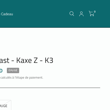
0
e Cadeau
ast - Kaxe Z - K3
D
ÉPUISÉ
calculés à l'étape de paiement.
OUGE