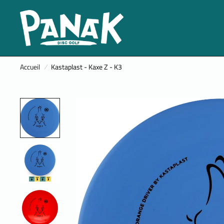
Accueil
/
Kastaplast - Kaxe Z - K3