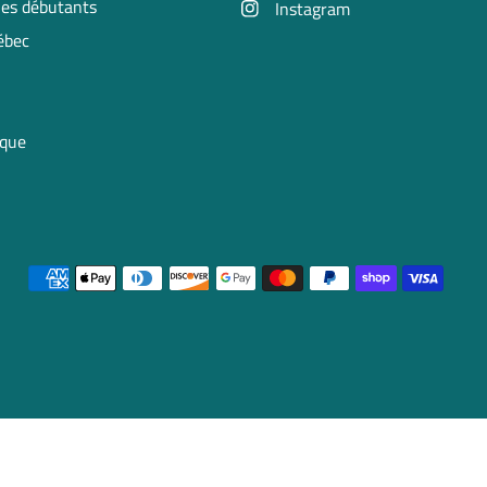
 les débutants
Instagram
uébec
ique