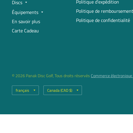
Politique d'expédition
Discs
Politique de remboursemen
Équipements
Politique de confidentialité
En savoir plus
Carte Cadeau
© 2026 Panak Disc Golf, Tous droits réservés
Commerce électronique 
Mettre
Mettre
à
à
jour
jour
le
le
pays/la
pays/la
région
région