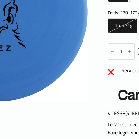
Poids:
170-172
170-172g
Service 
Car
VITESSE(SPEED)
Le 'Z' est la 
Kaxe légèrement