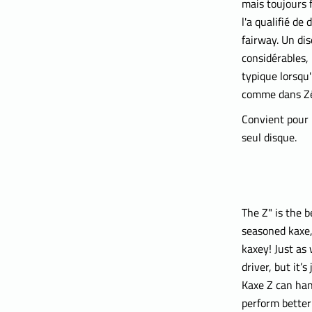
mais toujours f
l'a qualifié de
fairway. Un di
considérables,
typique lorsqu'
comme dans Zér
Convient pour :
seul disque.
The Z" is the b
seasoned kaxe, 
kaxey! Just as 
driver, but it’
Kaxe Z can han
perform better