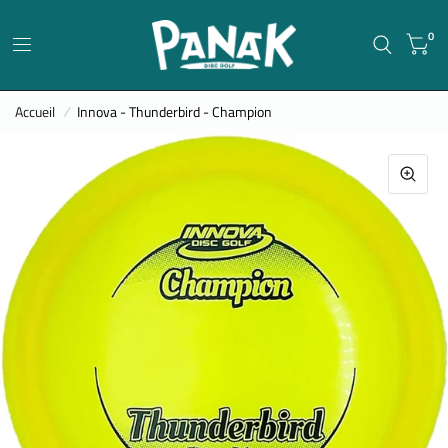
0
Accueil
/
Innova - Thunderbird - Champion