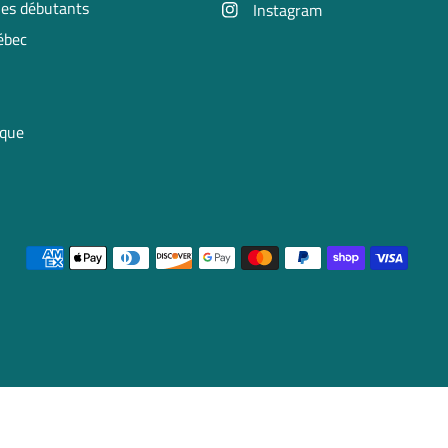
 les débutants
Instagram
uébec
ique