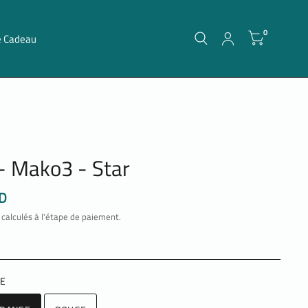
0
e Cadeau
- Mako3 - Star
D
calculés à l'étape de paiement.
E