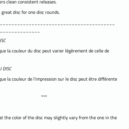
ers clean consistent releases.
great disc for one disc rounds.
________________________________________
______________
ISC
que la couleur du disc peut varier légèrement de celle de
 DISC
que la couleur de l'impression sur le disc peut être différente
***
t the color of the disc may slightly vary from the one in the