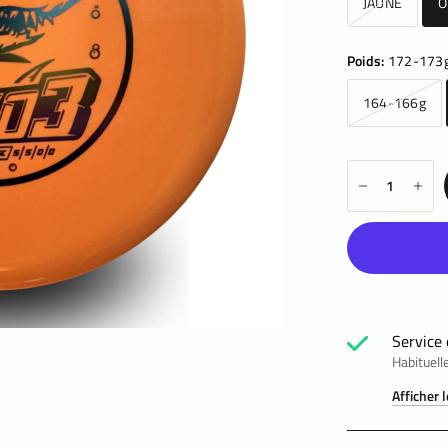
JAUNE
O
Poids:
172-173
164-166g
Service 
Habituell
Afficher 