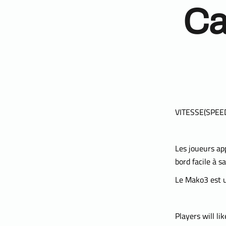
Ca
VITESSE(SPEED)
Les joueurs ap
bord facile à s
Le Mako3 est u
Players will li