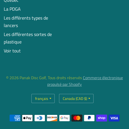
Québec
La PDGA
Les différents types de
lancers
Les différentes sortes de
plastique
Voir tout
© 2026 Panak Disc Golf, Tous droits réservés
Commerce électronique
propulsé par Shopify
Mettre
Mettre
à
à
jour
jour
le
le
pays/la
pays/la