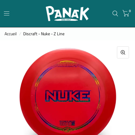
0
Accueil
/
Discraft - Nuke - Z Line