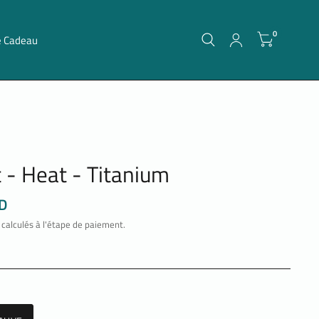
0
e Cadeau
t - Heat - Titanium
D
calculés à l'étape de paiement.
E