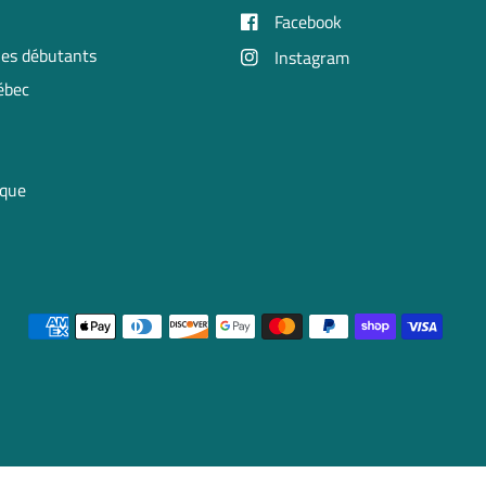
Facebook
 les débutants
Instagram
uébec
ique