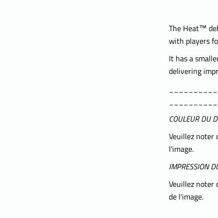
The Heat™ debu
with players fo
It has a smalle
delivering imp
__________
__________
COULEUR DU D
Veuillez noter 
l'image.
IMPRESSION DU
Veuillez noter 
de l'image.