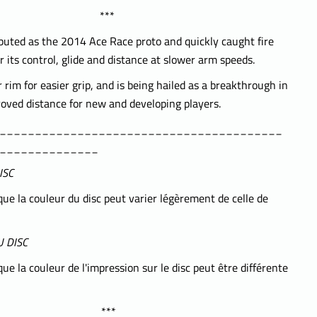
***
ted as the 2014 Ace Race proto and quickly caught fire
r its control, glide and distance at slower arm speeds.
r rim for easier grip, and is being hailed as a breakthrough in
roved distance for new and developing players.
________________________________________
______________
ISC
que la couleur du disc peut varier légèrement de celle de
 DISC
que la couleur de l'impression sur le disc peut être différente
***