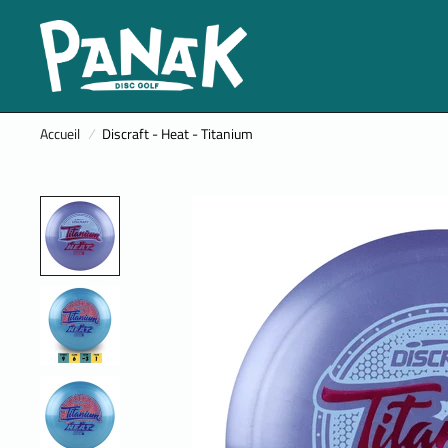
Accueil
/
Discraft - Heat - Titanium