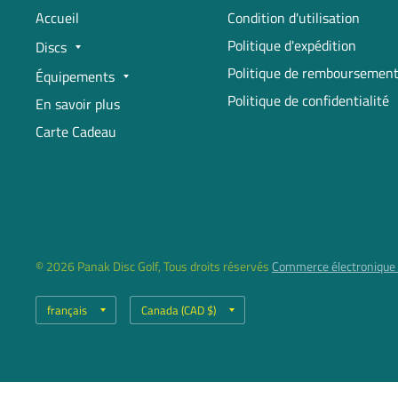
Accueil
Condition d'utilisation
Politique d'expédition
Discs
Politique de remboursemen
Équipements
Politique de confidentialité
En savoir plus
Carte Cadeau
© 2026 Panak Disc Golf, Tous droits réservés
Commerce électronique 
Mettre
Mettre
à
à
jour
jour
le
le
pays/la
pays/la