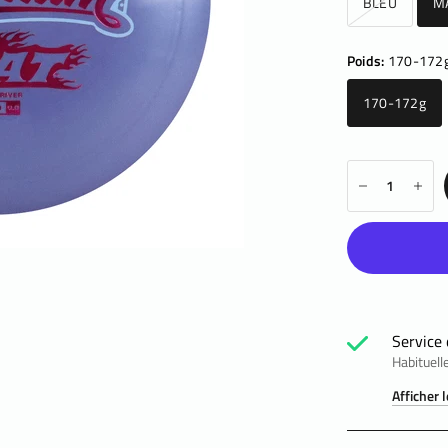
BLEU
M
Poids:
170-172
170-172g
Service 
Habituell
Afficher 