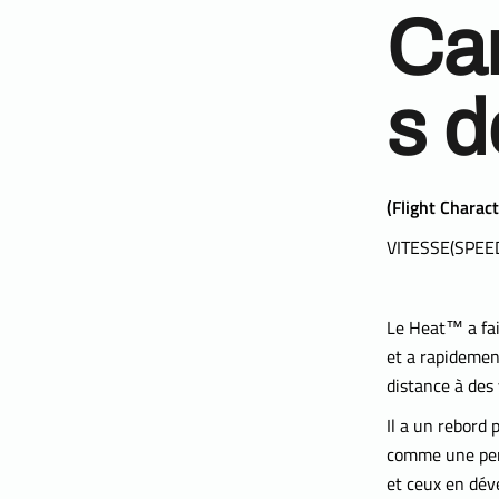
Car
s d
(
Flight Charact
VITESSE(SPEED)
Le Heat™ a fai
et a rapidement
distance à des 
Il a un rebord 
comme une perc
et ceux en dé