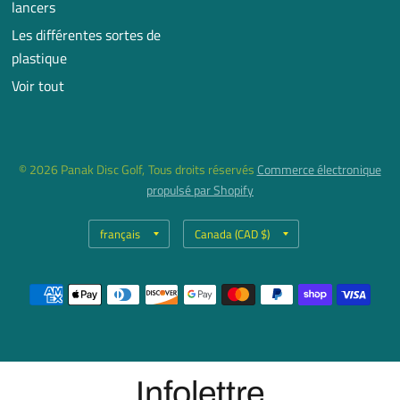
lancers
Les différentes sortes de
plastique
Voir tout
© 2026 Panak Disc Golf, Tous droits réservés
Commerce électronique
propulsé par Shopify
Mettre
Mettre
à
à
jour
jour
le
le
pays/la
pays/la
région
région
Infolettre